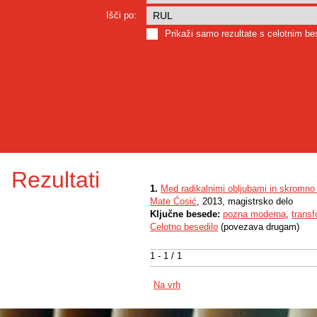
Išči po:
Prikaži samo rezultate s celotnim b
Rezultati
1.
Med radikalnimi obljubami in skromno 
Mate Ćosić
, 2013, magistrsko delo
Ključne besede:
pozna moderna
,
transf
Celotno besedilo
(povezava drugam)
1 - 1 / 1
Na vrh