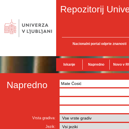
Repozitorij Unive
Nacionalni portal odprte znanosti
Iskanje
Napredno
Novo v R
Napredno
Vrsta gradiva:
Jezik: