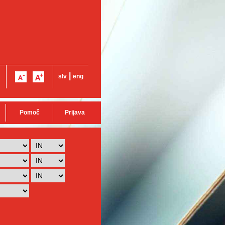
|
slv
eng
Pomoč
Prijava