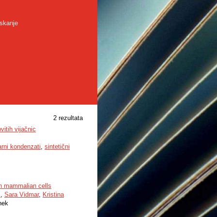
skanje
2 rezultata
itih vijačnic
rni kondenzati
,
sintetični
in mammalian cells
s
,
Sara Vidmar
,
Kristina
nek