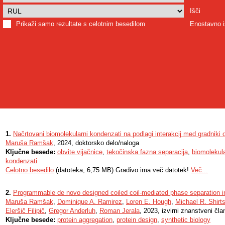
Išči
Prikaži samo rezultate s celotnim besedilom
Enostavno i
1.
Načrtovani biomolekularni kondenzati na podlagi interakcij med gradniki ov
Maruša Ramšak
, 2024, doktorsko delo/naloga
Ključne besede:
obvite vijačnice
,
tekočinska fazna separacija
,
biomolekula
kondenzati
Celotno besedilo
(datoteka, 6,75 MB) Gradivo ima več datotek!
Več...
2.
Programmable de novo designed coiled coil-mediated phase separation 
Maruša Ramšak
,
Dominique A. Ramirez
,
Loren E. Hough
,
Michael R. Shirt
Eleršič Filipič
,
Gregor Anderluh
,
Roman Jerala
, 2023, izvirni znanstveni čla
Ključne besede:
protein aggregation
,
protein design
,
synthetic biology