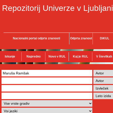
Repozitorij Univerze v Ljubljani
Nacionalni portal odprte znanosti
Odprta znanost
DiKUL
Iskanje
Napredno
Novo v RUL
Kaj je RUL
V številkah