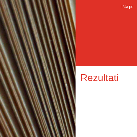
Išči po:
Rezultati