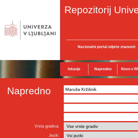
Repozitorij Unive
Nacionalni portal odprte znanosti
Iskanje
Napredno
Novo v R
Napredno
Vrsta gradiva:
Jezik: