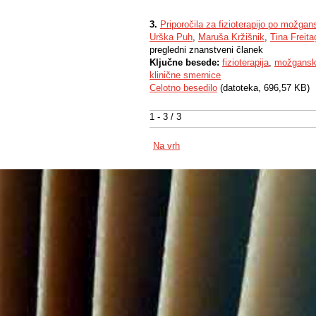
3.
Priporočila za fizioterapijo po možgan
Urška Puh
,
Maruša Kržišnik
,
Tina Freita
pregledni znanstveni članek
Ključne besede:
fizioterapija
,
možgansk
klinične smernice
Celotno besedilo
(datoteka, 696,57 KB)
1 - 3 / 3
Na vrh