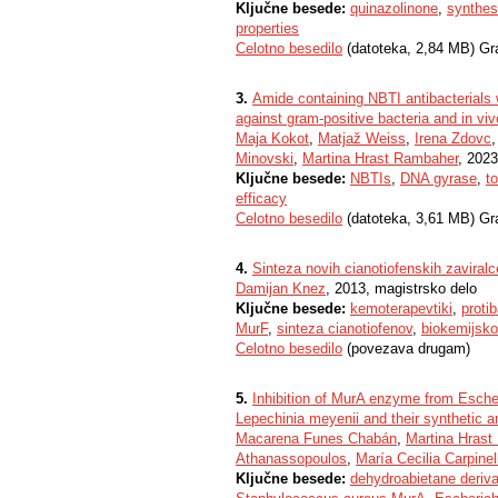
Ključne besede:
quinazolinone
,
synthes
properties
Celotno besedilo
(datoteka, 2,84 MB) Gr
3.
Amide containing NBTI antibacterials w
against gram-positive bacteria and in viv
Maja Kokot
,
Matjaž Weiss
,
Irena Zdovc
Minovski
,
Martina Hrast Rambaher
, 2023
Ključne besede:
NBTIs
,
DNA gyrase
,
t
efficacy
Celotno besedilo
(datoteka, 3,61 MB) Gr
4.
Sinteza novih cianotiofenskih zaviral
Damijan Knez
, 2013, magistrsko delo
Ključne besede:
kemoterapevtiki
,
proti
MurF
,
sinteza cianotiofenov
,
biokemijsko
Celotno besedilo
(povezava drugam)
5.
Inhibition of MurA enzyme from Esche
Lepechinia meyenii and their synthetic a
Macarena Funes Chabán
,
Martina Hrast
Athanassopoulos
,
María Cecilia Carpinel
Ključne besede:
dehydroabietane deriva