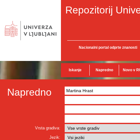
Repozitorij Unive
Nacionalni portal odprte znanosti
Iskanje
Napredno
Novo v R
Napredno
Vrsta gradiva:
Jezik: