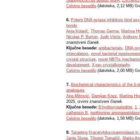
Staphylococcus aureus MurA
,
Escherich
Celotno besedilo
(datoteka, 2,12 MB) Gr
6.
Potent DNA gyrase inhibitors bind asy
bonds
Anja Kolarič
,
Thomas Germe
,
Martina H
Nicolas P. Burton
,
Judit Vörös
,
Anthony 
znanstveni članek
Ključne besede:
antibacterials
,
DNA gyra
intercalators
,
novel bacterial topoisomera
crystal structure
,
novel NBTIs mechanism
development
,
X-ray crystallography
Celotno besedilo
(datoteka, 2,00 MB) Gr
7.
Biochemical characteristics of the 6-ni
analogues
Ana Mitrović
,
Damijan Knez
,
Martina Hr
2025, izvirni znanstveni članek
Ključne besede:
8-hydroxyquinoline
,
1
,
cathepsin B
,
methionine aminopeptidase
Celotno besedilo
(datoteka, 1,58 MB) Gr
8.
Targeting N-acetylglucosaminidase in 
Janja Sluga
,
Tihomir Tomašič
,
Marko An