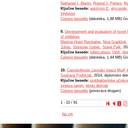
Nathaniel I. Martin
,
Roland J. Pieters
,
Ma
Ključne besede:
autolysin E
,
glycoside
inhibition
Celotno besedilo
(datoteka, 1,88 MB) Gr
9.
Development and evaluation of novel In
of inhibitors
Martina Hrast Rambaher
,
Nina Gradišek
Juhás
,
Stanislav Gobec
,
Stane Pajk
, 20
Ključne besede:
tuberculosis
,
InhA
,
dir
Celotno besedilo
(datoteka, 1,44 MB) Gr
10.
Cianotiofenski zaviralci ligaze MurF 
Snežana Podričnik
, 2014, diplomsko del
Ključne besede:
protibakterijske učinko
sinteza spojin
,
etrski derivati
Celotno besedilo
(povezava drugam)
1 - 10 / 91
1
2
Na vrh