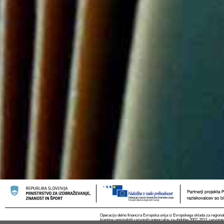
Operacijo delno financira Evropska unija iz Evropskega sklada za regional
krepitve regionalnih razvojnih potencialov za obdobje 2007-2013, razvojne