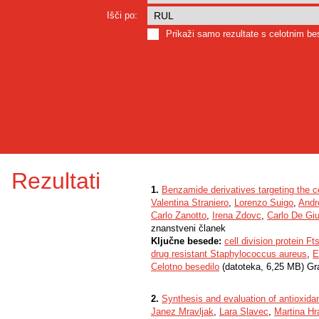
Išči po:
Prikaži samo rezultate s celotnim b
Rezultati
1.
Benzamide derivatives targeting the ce
Valentina Straniero
,
Lorenzo Suigo
,
Andr
Carlo Zanotto
,
Irena Zdovc
,
Carlo De Gi
znanstveni članek
Ključne besede:
cell division protein Ft
drug resistant Staphylococcus aureus
,
E
Celotno besedilo
(datoteka, 6,25 MB) Gr
2.
Synthesis and evaluation of antioxidan
Janez Mravljak
,
Lara Slavec
,
Martina H