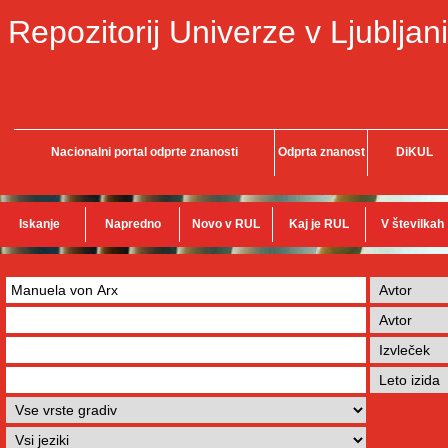
Repozitorij Univerze v Ljubljani
Nacionalni portal odprte znanosti
Odprta znanost
DiKUL
Iskanje
Napredno
Novo v RUL
Kaj je RUL
V številkah