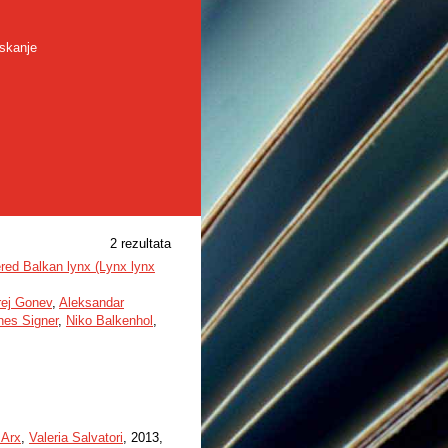
skanje
2 rezultata
gered Balkan lynx (Lynx lynx
ej Gonev
,
Aleksandar
nes Signer
,
Niko Balkenhol
,
 Arx
,
Valeria Salvatori
, 2013,