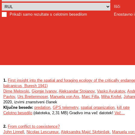
Išči
Prikaži samo rezultate s celotnim besedilom
Enostavno i
1.
First insight into the spatial and foraging ecology of the critically endan
balcanicus, Buresh 1941)
Dime Melovski
,
Gjorgje Ivanov
,
Aleksandar Stojanov
,
Vasko Avukatov
,
Andr
Pavlov
,
Urs Breitenmoser
,
Manuela von Arx
,
Marc Filla
,
Miha Krofel
,
Johan
2020, izvirni znanstveni članek
Ključne besede:
predation
,
GPS telemetry
,
spatial organization
,
kill rate
Celotno besedilo
(datoteka, 2,31 MB) Gradivo ima več datotek!
Več...
2.
From conflict to coexistence?
John Linnell
,
Nicolas Lescureux
,
Aleksandra Majić Skrbinšek
,
Manuela von