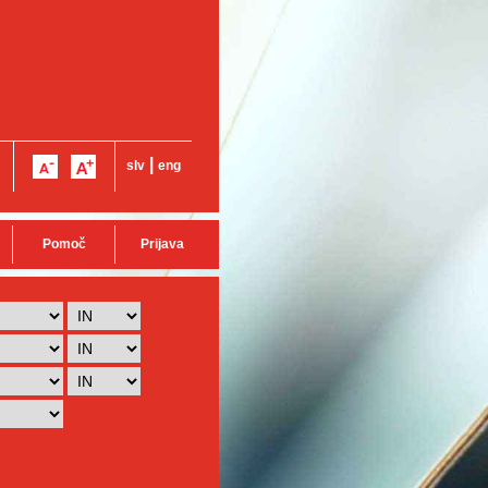
|
slv
eng
Pomoč
Prijava