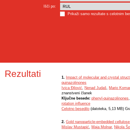
Išči po:
Prikaži samo rezultate s celotnim b
Rezultati
1.
Impact of molecular and crystal struct
quinazolinones
Ivica Đilović
,
Nenad Judaš
,
Mario Komar
znanstveni članek
Ključne besede:
phenyl-quinazolinones
rotation influence
Celotno besedilo
(datoteka, 5,13 MB) Gr
2.
Gold nanoparticle-embedded cellulose
Mislav Mustapić
,
Maja Molnar
,
Nikola Š