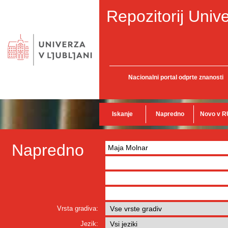
Repozitorij Unive
Nacionalni portal odprte znanosti
Iskanje
Napredno
Novo v R
Napredno
Vrsta gradiva:
Jezik: