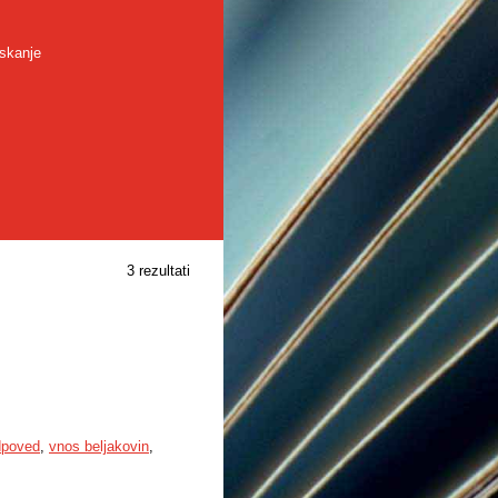
skanje
3 rezultati
dpoved
,
vnos beljakovin
,