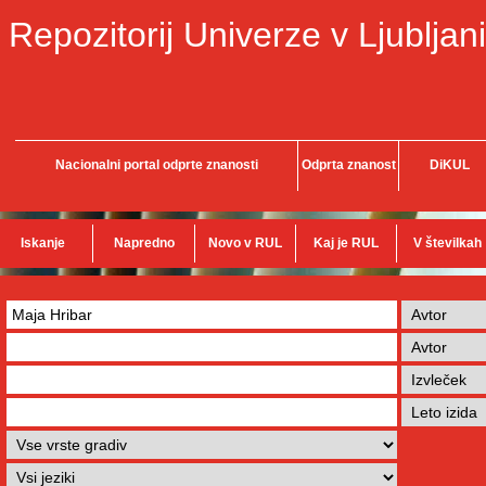
Repozitorij Univerze v Ljubljani
Nacionalni portal odprte znanosti
Odprta znanost
DiKUL
Iskanje
Napredno
Novo v RUL
Kaj je RUL
V številkah