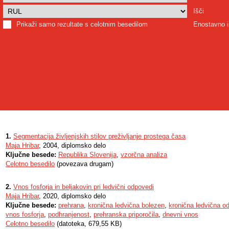
Išči
Prikaži samo rezultate s celotnim besedilom
Enostavno i
1.
Segmentacija življenjskih stilov preživljanje prostega časa
Maja Hribar
, 2004, diplomsko delo
Ključne besede:
Republika Slovenija
,
vzorčna analiza
Celotno besedilo
(povezava drugam)
2.
Vnos fosforja in beljakovin pri ledvični odpovedi
Maja Hribar
, 2020, diplomsko delo
Ključne besede:
prehrana
,
kronična ledvična bolezen
,
kronična ledvična o
vnos fosforja
,
podhranjenost
,
prehranska priporočila
,
dnevni vnos
Celotno besedilo
(datoteka, 679,55 KB)