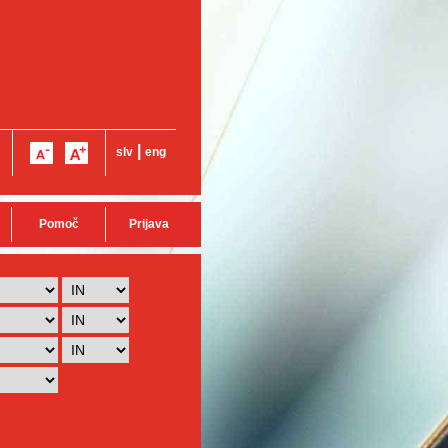
|
slv
eng
Pomoč
Prijava