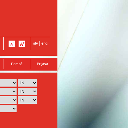
|
slv
eng
Pomoč
Prijava