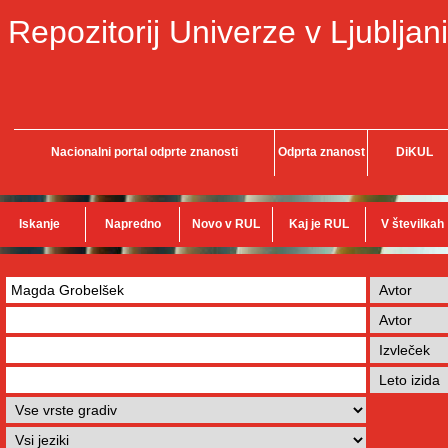
Repozitorij Univerze v Ljubljani
Nacionalni portal odprte znanosti
Odprta znanost
DiKUL
Iskanje
Napredno
Novo v RUL
Kaj je RUL
V številkah