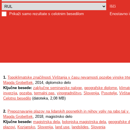
Išči
Prikaži samo rezultate s celotnim besedilom
Enostavno i
1.
Topoklimatske značilnosti Virštanja v času nevarnosti pozebe vinske trt
Magda Grobelšek
, 2014, diplomsko delo
Ključne besede:
zaključne seminarske naloge
,
geografske diplome
,
klimat
inverzija
,
pozeba
,
termalni pas
,
vinogradništvo
,
Slovenija
,
Posotelje
,
Viršta
Celotno besedilo
(datoteka, 2,08 MB)
2.
Prepoznavanje plazov na lidarskih posnetkih in njihov vpliv na rabo tal 
Magda Grobelšek
, 2018, magistrsko delo
Ključne besede:
magistrska dela
,
bolonjska magistrska dela
,
geografske 
plazovi
,
Kozjansko
,
Slovenija
,
land use
,
landslides
,
Slovenia