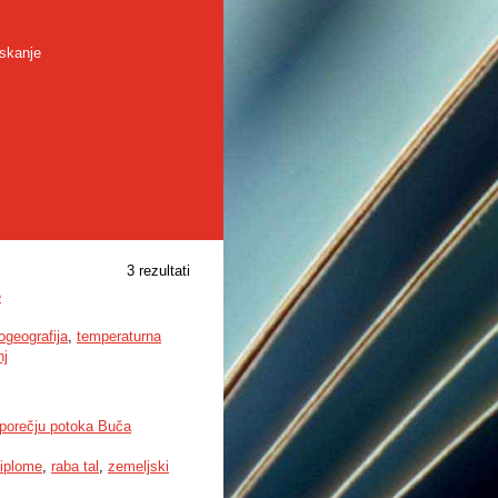
skanje
3 rezultati
e
ogeografija
,
temperaturna
nj
v porečju potoka Buča
diplome
,
raba tal
,
zemeljski