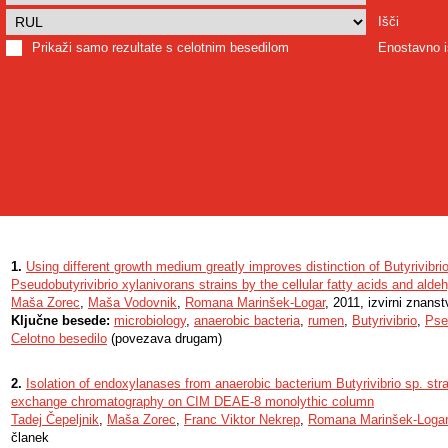
Išči
Prikaži samo rezultate s celotnim besedilom
Enostavno i
1.
Using different growth medium greatly improves distinction of Butyrivibrio
Pseudobutyrivibrio xylanivorans strains by the cellular fatty acids and alde
Maša Zorec
,
Maša Vodovnik
,
Romana Marinšek-Logar
, 2011, izvirni znans
Ključne besede:
microbiology
,
anaerobic bacteria
,
rumen
,
Butyrivibrio
,
Pse
Celotno besedilo
(povezava drugam)
2.
Isolation of endoxylanases from anaerobic bacterium Butyrivibrio sp. str
exchange chromatography on CIM DEAE-8 monolythic column
Tadej Čepeljnik
,
Maša Zorec
,
Franc Viktor Nekrep
,
Romana Marinšek-Logar
članek