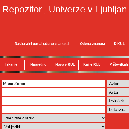
Repozitorij Univerze v Ljubljani
Nacionalni portal odprte znanosti
Odprta znanost
DiKUL
Iskanje
Napredno
Novo v RUL
Kaj je RUL
V številkah