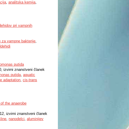
acija
,
analitska kemija
,
dehidov pri vampnih
e za vampne bakterije
,
ldehidi
domonas putida
0, izvirni znanstveni članek
onas putida
,
aquatic
 adaptation
,
cis-trans
 of the anaerobe
12, izvirni znanstveni članek
line
,
nanodelci
,
aluminijev