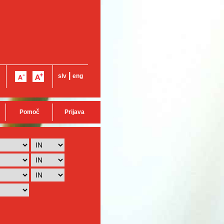
|
slv
eng
Pomoč
Prijava