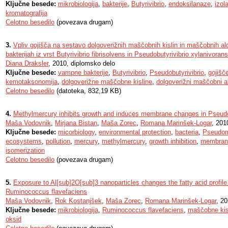
Ključne besede:
mikrobiologija
,
bakterije
,
Butyrivibrio
,
endoksilanaze
,
izol
kromatografija
Celotno besedilo
(povezava drugam)
3.
Vpliv gojišča na sestavo dolgoverižnih maščobnih kislin in maščobnih al
bakterijah iz vrst Butyrivibrio fibrisolvens in Pseudobutyrivibrio xylanivorans
Diana Draksler
, 2010, diplomsko delo
Ključne besede:
vampne bakterije
,
Butyrivibrio
,
Pseudobutyrivibrio
,
gojišč
kemotaksonomija
,
dolgoverižne maščobne kisline
,
dolgoverižni maščobni a
Celotno besedilo
(datoteka, 832,19 KB)
4.
Methylmercury inhibits growth and induces membrane changes in Pseu
Maša Vodovnik
,
Mirjana Bistan
,
Maša Zorec
,
Romana Marinšek-Logar
, 201
Ključne besede:
micorbiology
,
environmental protection
,
bacteria
,
Pseudom
ecosystems
,
pollution
,
mercury
,
methylmercury
,
growth inhibition
,
membrane
isomerization
Celotno besedilo
(povezava drugam)
5.
Exposure to Al[sub]2O[sub]3 nanoparticles changes the fatty acid profile
Ruminococcus flavefaciens
Maša Vodovnik
,
Rok Kostanjšek
,
Maša Zorec
,
Romana Marinšek-Logar
, 20
Ključne besede:
mikrobiologija
,
Ruminococcus flavefaciens
,
maščobne kis
oksid