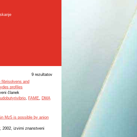
skanje
9 rezultatov
 fibrisolvens and
hydes profiles
tveni članek
udobutyrivibrio
,
FAME
,
DMA
ain Mz5 is possible by anion
, 2002, izvirni znanstveni