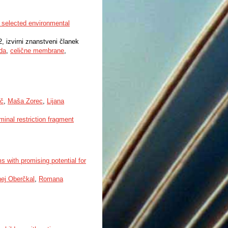
selected environmental
2, izvirni znanstveni članek
da
,
celične membrane
,
ič
,
Maša Zorec
,
Lijana
minal restriction fragment
ms with promising potential for
nej Oberčkal
,
Romana