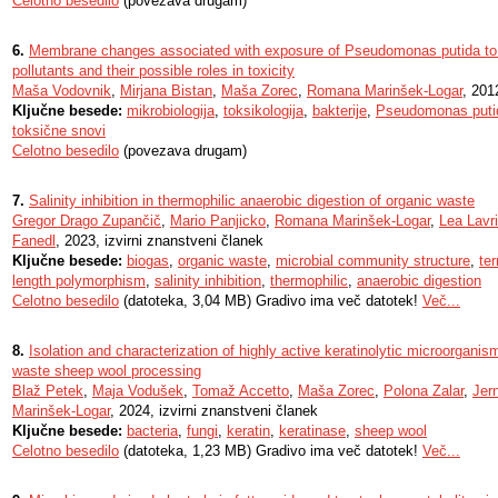
Celotno besedilo
(povezava drugam)
6.
Membrane changes associated with exposure of Pseudomonas putida to 
pollutants and their possible roles in toxicity
Maša Vodovnik
,
Mirjana Bistan
,
Maša Zorec
,
Romana Marinšek-Logar
, 201
Ključne besede:
mikrobiologija
,
toksikologija
,
bakterije
,
Pseudomonas puti
toksične snovi
Celotno besedilo
(povezava drugam)
7.
Salinity inhibition in thermophilic anaerobic digestion of organic waste
Gregor Drago Zupančič
,
Mario Panjicko
,
Romana Marinšek-Logar
,
Lea Lavr
Fanedl
, 2023, izvirni znanstveni članek
Ključne besede:
biogas
,
organic waste
,
microbial community structure
,
ter
length polymorphism
,
salinity inhibition
,
thermophilic
,
anaerobic digestion
Celotno besedilo
(datoteka, 3,04 MB) Gradivo ima več datotek!
Več...
8.
Isolation and characterization of highly active keratinolytic microorganis
waste sheep wool processing
Blaž Petek
,
Maja Vodušek
,
Tomaž Accetto
,
Maša Zorec
,
Polona Zalar
,
Jer
Marinšek-Logar
, 2024, izvirni znanstveni članek
Ključne besede:
bacteria
,
fungi
,
keratin
,
keratinase
,
sheep wool
Celotno besedilo
(datoteka, 1,23 MB) Gradivo ima več datotek!
Več...