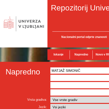
Repozitorij Unive
Nacionalni portal odprte znanosti
Iskanje
Napredno
Novo v R
Napredno
Vrsta gradiva:
Jezik: