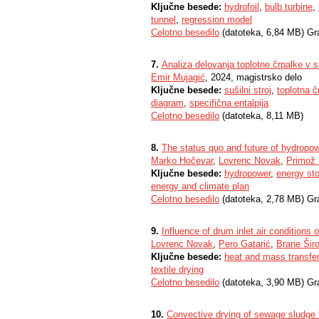
Ključne besede:
hydrofoil
,
bulb turbine
,
tunnel
,
regression model
Celotno besedilo
(datoteka, 6,84 MB) Gr
7.
Analiza delovanja toplotne črpalke v s
Emir Mujagić
, 2024, magistrsko delo
Ključne besede:
sušilni stroj
,
toplotna č
diagram
,
specifična entalpija
Celotno besedilo
(datoteka, 8,11 MB)
8.
The status quo and future of hydropow
Marko Hočevar
,
Lovrenc Novak
,
Primož 
Ključne besede:
hydropower
,
energy st
energy and climate plan
Celotno besedilo
(datoteka, 2,78 MB) Gr
9.
Influence of drum inlet air conditions
Lovrenc Novak
,
Pero Gatarić
,
Brane Šir
Ključne besede:
heat and mass transfer
textile drying
Celotno besedilo
(datoteka, 3,90 MB) Gr
10.
Convective drying of sewage sludge l