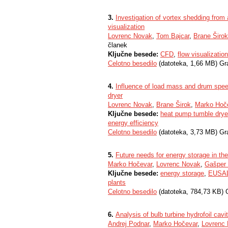
3.
Investigation of vortex shedding from
visualization
Lovrenc Novak
,
Tom Bajcar
,
Brane Širok
članek
Ključne besede:
CFD
,
flow visualization
Celotno besedilo
(datoteka, 1,66 MB) Gr
4.
Influence of load mass and drum spee
dryer
Lovrenc Novak
,
Brane Širok
,
Marko Hoč
Ključne besede:
heat pump tumble drye
energy efficiency
Celotno besedilo
(datoteka, 3,73 MB) Gr
5.
Future needs for energy storage in the
Marko Hočevar
,
Lovrenc Novak
,
Gašper
Ključne besede:
energy storage
,
EUSAL
plants
Celotno besedilo
(datoteka, 784,73 KB) 
6.
Analysis of bulb turbine hydrofoil cavi
Andrej Podnar
,
Marko Hočevar
,
Lovrenc