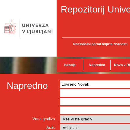
Repozitorij Unive
Nacionalni portal odprte znanosti
Iskanje
Napredno
Novo v R
Napredno
Vrsta gradiva:
Jezik: