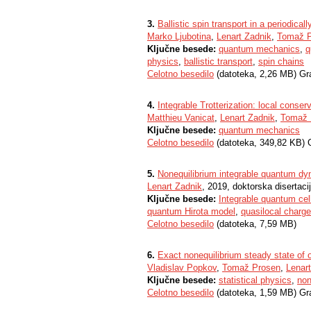
3.
Ballistic spin transport in a periodica
Marko Ljubotina
,
Lenart Zadnik
,
Tomaž P
Ključne besede:
quantum mechanics
,
q
physics
,
ballistic transport
,
spin chains
Celotno besedilo
(datoteka, 2,26 MB) Gr
4.
Integrable Trotterization: local conse
Matthieu Vanicat
,
Lenart Zadnik
,
Tomaž 
Ključne besede:
quantum mechanics
Celotno besedilo
(datoteka, 349,82 KB) 
5.
Nonequilibrium integrable quantum d
Lenart Zadnik
, 2019, doktorska disertaci
Ključne besede:
Integrable quantum cel
quantum Hirota model
,
quasilocal charg
Celotno besedilo
(datoteka, 7,59 MB)
6.
Exact nonequilibrium steady state of 
Vladislav Popkov
,
Tomaž Prosen
,
Lenar
Ključne besede:
statistical physics
,
non
Celotno besedilo
(datoteka, 1,59 MB) Gr