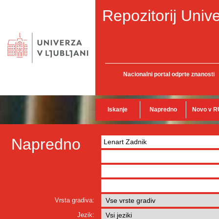
Repozitorij Unive
Nacionalni portal odprte znanosti
Iskanje
Napredno
Novo v R
Napredno
Vrsta gradiva:
Jezik: