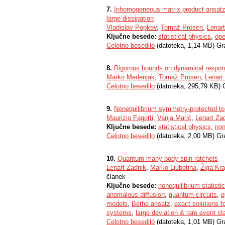
7.
Inhomogeneous matrix product ansatz 
large dissipation
Vladislav Popkov
,
Tomaž Prosen
,
Lenar
Ključne besede:
statistical physics
,
op
Celotno besedilo
(datoteka, 1,14 MB) Gr
8.
Rigorous bounds on dynamical respons
Marko Medenjak
,
Tomaž Prosen
,
Lenart
Celotno besedilo
(datoteka, 295,79 KB) 
9.
Nonequilibrium symmetry-protected to
Maurizio Fagotti
,
Vanja Marić
,
Lenart Za
Ključne besede:
statistical physics
,
non
Celotno besedilo
(datoteka, 2,00 MB) Gr
10.
Quantum many-body spin ratchets
Lenart Zadnik
,
Marko Ljubotina
,
Žiga Kra
članek
Ključne besede:
nonequilibrium statist
anomalous diffusion
,
quantum circuits
,
q
models
,
Bethe ansatz
,
exact solutions 
systems
,
large deviation & rare event sta
Celotno besedilo
(datoteka, 1,01 MB) Gr