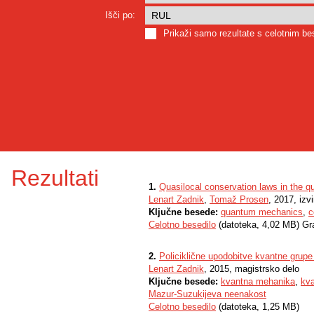
Išči po:
Prikaži samo rezultate s celotnim b
Rezultati
1.
Quasilocal conservation laws in the 
Lenart Zadnik
,
Tomaž Prosen
, 2017, izv
Ključne besede:
quantum mechanics
,
c
Celotno besedilo
(datoteka, 4,02 MB) Gr
2.
Policiklične upodobitve kvantne grupe 
Lenart Zadnik
, 2015, magistrsko delo
Ključne besede:
kvantna mehanika
,
kva
Mazur-Suzukijeva neenakost
Celotno besedilo
(datoteka, 1,25 MB)