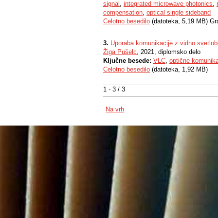
signal
,
integrated microwave photonics
,
compensation
,
optical single sideband
Celotno besedilo
(datoteka, 5,19 MB) Gr
3.
Uporaba komunikacije z vidno svetlob
Žiga Pušelc
, 2021, diplomsko delo
Ključne besede:
VLC
,
optične komunika
Celotno besedilo
(datoteka, 1,92 MB)
1 - 3 / 3
Na vrh