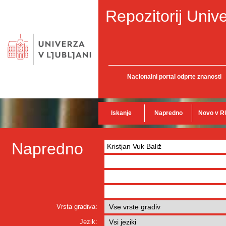
Repozitorij Unive
Nacionalni portal odprte znanosti
Iskanje
Napredno
Novo v R
Napredno
Vrsta gradiva:
Jezik: