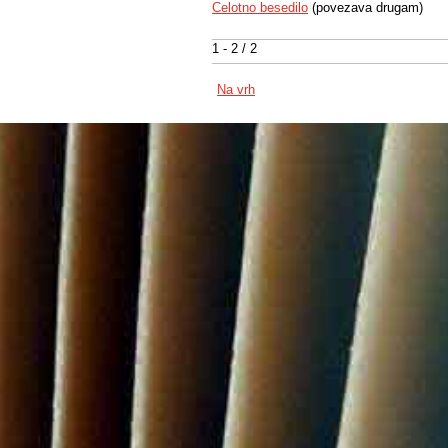
Celotno besedilo
(povezava drugam)
1 - 2 / 2
Na vrh