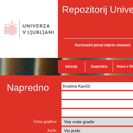
Repozitorij Unive
Nacionalni portal odprte znanosti
Iskanje
Napredno
Novo v R
Napredno
Vrsta gradiva:
Jezik: