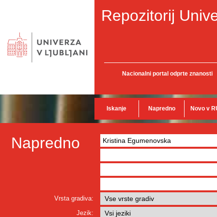
Repozitorij Unive
Nacionalni portal odprte znanosti
Iskanje
Napredno
Novo v R
Napredno
Vrsta gradiva:
Jezik: