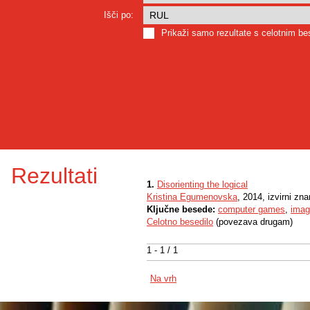
Išči po:
Prikaži samo rezultate s celotnim b
Rezultati
1.
Disorienting the logical
Kristina Egumenovska
, 2014, izvirni zn
Ključne besede:
computer games
,
imag
Celotno besedilo
(povezava drugam)
1 - 1 / 1
Na vrh