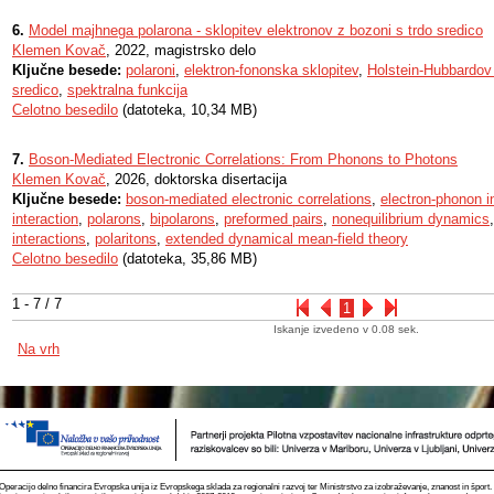
6.
Model majhnega polarona - sklopitev elektronov z bozoni s trdo sredico
Klemen Kovač
, 2022, magistrsko delo
Ključne besede:
polaroni
,
elektron-fononska sklopitev
,
Holstein-Hubbardov
sredico
,
spektralna funkcija
Celotno besedilo
(datoteka, 10,34 MB)
7.
Boson-Mediated Electronic Correlations: From Phonons to Photons
Klemen Kovač
, 2026, doktorska disertacija
Ključne besede:
boson-mediated electronic correlations
,
electron-phonon i
interaction
,
polarons
,
bipolarons
,
preformed pairs
,
nonequilibrium dynamics
interactions
,
polaritons
,
extended dynamical mean-field theory
Celotno besedilo
(datoteka, 35,86 MB)
1 - 7 / 7
1
Iskanje izvedeno v 0.08 sek.
Na vrh
Operacijo delno financira Evropska unija iz Evropskega sklada za regionalni razvoj ter Ministrstvo za izobraževanje, znanost in špor