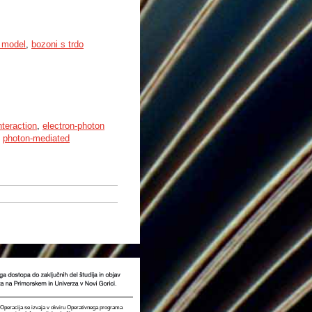
 model
,
bozoni s trdo
nteraction
,
electron-photon
,
photon-mediated
t. Operacija se izvaja v okviru Operativnega programa