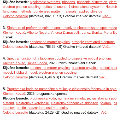
Ključne besede:
bipolaronic systems
,
phonons
,
phononic dispersion
,
elect
electron-phonon coupling
,
optical phonons
,
1-dimensional systems
,
Holstei
functional methods
,
condensed matter
,
materials
,
applied physics
Celotno besedilo
(datoteka, 802,05 KB) Gradivo ima več datotek!
Več...
3.
Signature of preformed pairs in angle-resolved photoemission spectrosc
Klemen Kovač
,
Alberto Nocera
,
Andrea Damascelli
,
Janez Bonča
,
Mona Be
članek
Ključne besede:
condensed matter physics
,
strongly correlated electrons
Celotno besedilo
(datoteka, 788,32 KB) Gradivo ima več datotek!
Več...
4.
Spectral function of a bipolaron coupled to dispersive optical phonons
Klemen Kovač
,
Janez Bonča
, 2025, izvirni znanstveni članek
Ključne besede:
condensed matter physics
,
quantum physics
,
optical ph
model
,
Hubbard model
,
electron-phonon coupling
Celotno besedilo
(datoteka, 6,44 MB) Gradivo ima več datotek!
Več...
5.
Programska koda za numerične simulacije elektronsko-fononskih in spin
Klemen Kovač
, 2026, programska oprema
Ključne besede:
programska koda
,
numerične simulacije
,
raziskovalni pod
sistemi
,
elektronske korelacije
,
elektronsko-fononska sklopitev
,
polaroni
,
bi
in snovi
,
optični nadzor lastnosti materialov
Celotno besedilo
(datoteka, 24,29 KB) Gradivo ima več datotek!
Več...