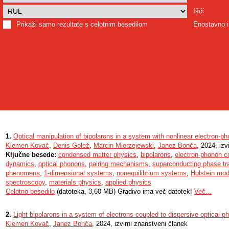
Išči
Prikaži samo rezultate s celotnim besedilom
Enostavno i
1.
Optical manipulation of bipolarons in a system with nonlinear electron-p
Klemen Kovač
,
Denis Golež
,
Marcin Mierzejewski
,
Janez Bonča
, 2024, izv
Ključne besede:
condensed matter physics
,
bipolarons
,
electron-phonon c
dynamics
,
optical phonons
,
pairing mechanisms
,
superconducting phase tra
phenomena
,
1-dimensional systems
,
nonequilibrium systems
,
Holstein mod
spectroscopy
,
materials physics
,
applied physics
Celotno besedilo
(datoteka, 3,60 MB) Gradivo ima več datotek!
Več...
2.
Light bipolarons in a system of electrons coupled to dispersive optical 
Klemen Kovač
,
Janez Bonča
, 2024, izvirni znanstveni članek