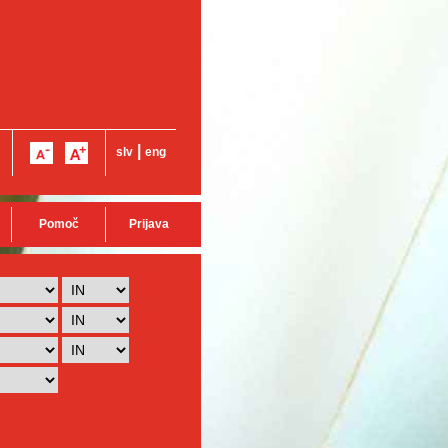
|
slv
eng
Pomoč
Prijava