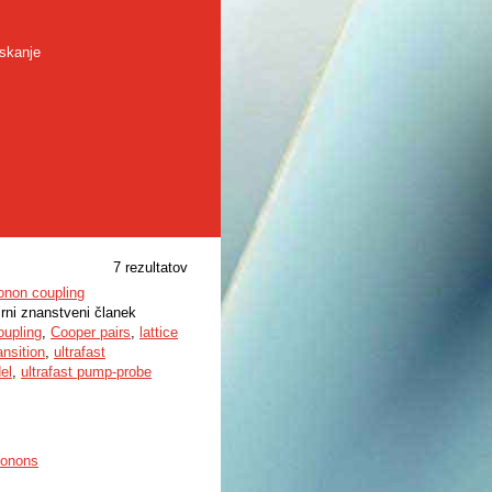
skanje
7 rezultatov
honon coupling
irni znanstveni članek
oupling
,
Cooper pairs
,
lattice
nsition
,
ultrafast
el
,
ultrafast pump-probe
phonons