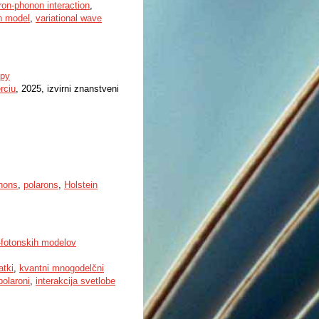
ron-phonon interaction
,
n model
,
variational wave
opy
rciu
, 2025, izvirni znanstveni
onons
,
polarons
,
Holstein
-fotonskih modelov
atki
,
kvantni mnogodelčni
polaroni
,
interakcija svetlobe