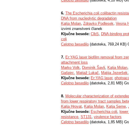
Celotno besedilo
(datoteka, 4,18 MB) Gr
6.
The Escherichia coli colibactin resist
DNA from nucleolytic degradation
Katja Molan
,
Zdravko Podlesek
,
Vesna 
izvirni znanstveni članek
Ključne besede:
ClbS
,
DNA-binding prot
coli
Celotno besedilo
(datoteka, 769,24 KB) 
7.
Er:YAG laser biofilm removal from zer
attachment loss
Marko Volk
,
Dominik Šavli
,
Katja Molan
Gašpirc
,
Matjaž Lukač
,
Matija Jezeršek
Ključne besede:
Er:YAG laser
,
photoaco
Celotno besedilo
(datoteka, 2,81 MB) Gr
8.
Molecular characterization of extende
from lower respiratory tract samples bet
Katja Hrovat
,
Katja Molan
,
Katja Seme
,
Ključne besede:
Escherichia coli
,
lower 
resistance
,
ST131
,
virulence factors
Celotno besedilo
(datoteka, 1,85 MB) Gr