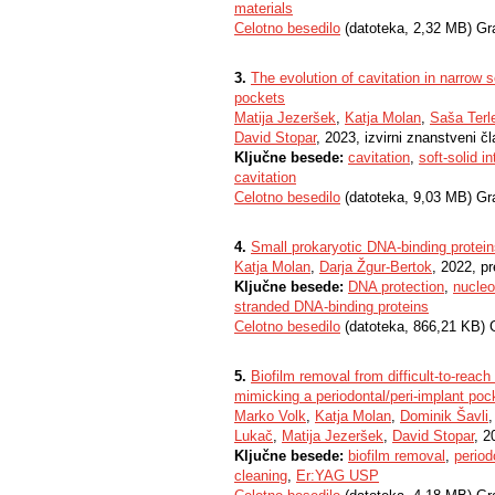
materials
Celotno besedilo
(datoteka, 2,32 MB) Gr
3.
The evolution of cavitation in narrow 
pockets
Matija Jezeršek
,
Katja Molan
,
Saša Terl
David Stopar
, 2023, izvirni znanstveni č
Ključne besede:
cavitation
,
soft-solid i
cavitation
Celotno besedilo
(datoteka, 9,03 MB) Gr
4.
Small prokaryotic DNA-binding proteins
Katja Molan
,
Darja Žgur-Bertok
, 2022, p
Ključne besede:
DNA protection
,
nucleo
stranded DNA-binding proteins
Celotno besedilo
(datoteka, 866,21 KB) 
5.
Biofilm removal from difficult-to-reac
mimicking a periodontal/peri-implant poc
Marko Volk
,
Katja Molan
,
Dominik Šavli
Lukač
,
Matija Jezeršek
,
David Stopar
, 2
Ključne besede:
biofilm removal
,
period
cleaning
,
Er:YAG USP