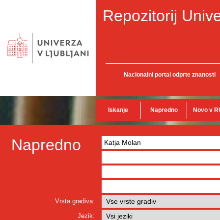
Repozitorij Unive
Nacionalni portal odprte znanosti
Iskanje
Napredno
Novo v R
Napredno
Vrsta gradiva:
Jezik: