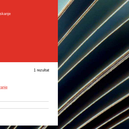
skanje
1 rezultat
vanje