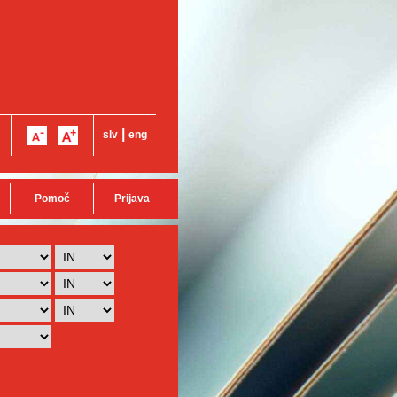
|
slv
eng
Pomoč
Prijava