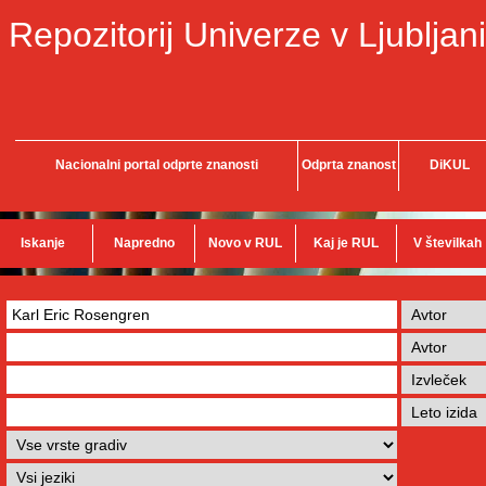
Repozitorij Univerze v Ljubljani
Nacionalni portal odprte znanosti
Odprta znanost
DiKUL
Iskanje
Napredno
Novo v RUL
Kaj je RUL
V številkah