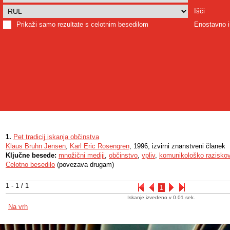
Išči
Prikaži samo rezultate s celotnim besedilom
Enostavno i
1.
Pet tradicij iskanja občinstva
Klaus Bruhn Jensen
,
Karl Eric Rosengren
, 1996, izvirni znanstveni članek
Ključne besede:
množični mediji
,
občinstvo
,
vpliv
,
komunikološko razisko
Celotno besedilo
(povezava drugam)
1 - 1 / 1
1
Iskanje izvedeno v 0.01 sek.
Na vrh