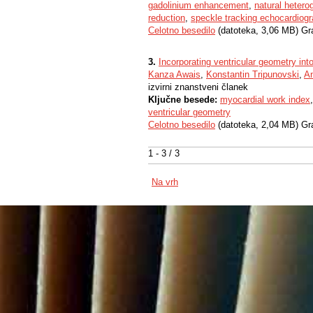
gadolinium enhancement
,
natural hetero
reduction
,
speckle tracking echocardiog
Celotno besedilo
(datoteka, 3,06 MB) Gr
3.
Incorporating ventricular geometry int
Kanza Awais
,
Konstantin Tripunovski
,
An
izvirni znanstveni članek
Ključne besede:
myocardial work index
ventricular geometry
Celotno besedilo
(datoteka, 2,04 MB) Gr
1 - 3 / 3
Na vrh