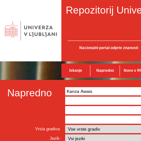
Repozitorij Unive
Nacionalni portal odprte znanosti
Iskanje
Napredno
Novo v R
Napredno
Vrsta gradiva:
Jezik: