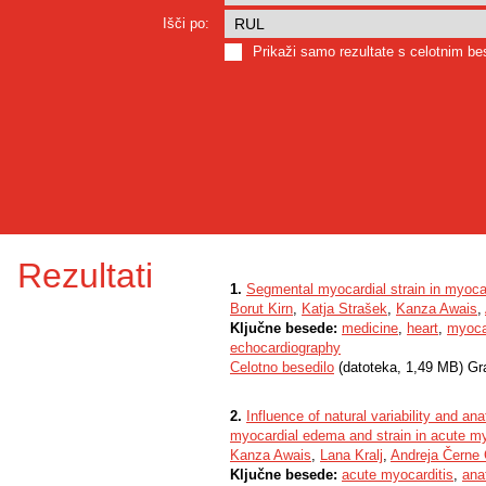
Išči po:
Prikaži samo rezultate s celotnim b
Rezultati
1.
Segmental myocardial strain in myocar
Borut Kirn
,
Katja Strašek
,
Kanza Awais
,
Ključne besede:
medicine
,
heart
,
myoca
echocardiography
Celotno besedilo
(datoteka, 1,49 MB) Gr
2.
Influence of natural variability and a
myocardial edema and strain in acute my
Kanza Awais
,
Lana Kralj
,
Andreja Černe
Ključne besede:
acute myocarditis
,
ana