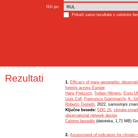
Išči po:
Prikaži samo rezultate s celotnim b
Rezultati
1.
Efficacy of trans-geographic observati
forests across Europe
Hans Pretzsch
,
Torben Hilmers
,
Enno Uh
Lluis Coll
,
Francesco Giammarchi
,
K. S
Roberto Tognetti
, 2022, samostojni znans
Ključne besede:
SDG 15
,
climate-smart
observational network design
Celotno besedilo
(datoteka, 1,71 MB) Gr
2.
Assessment of indicators for climate