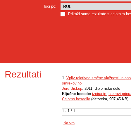
Išči po:
Prikaži samo rezultate s celotnim b
Rezultati
1.
Vpliv relativne zračne vlažnosti in a
smrekovino
Jure Biškup
, 2011, diplomsko delo
Ključne besede:
izpiranje
,
bakrovi pripr
Celotno besedilo
(datoteka, 907,45 KB)
1 - 1 / 1
Na vrh