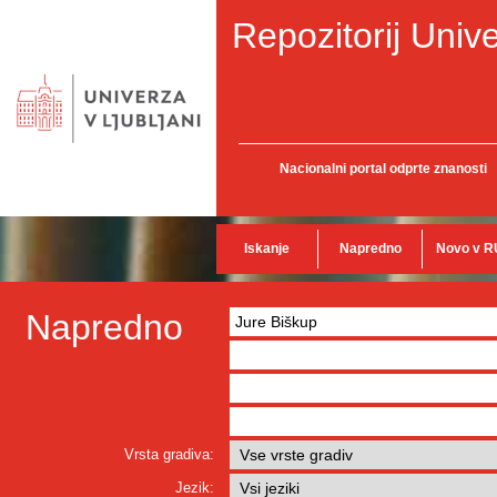
Repozitorij Unive
Nacionalni portal odprte znanosti
Iskanje
Napredno
Novo v R
Napredno
Vrsta gradiva:
Jezik: