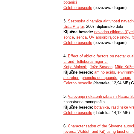
botanici
Celotno besedilo
(povezava drugam)
3.
Sezonska dinamika aktivnosti navadn
Urša Pfajfar
, 2007, diplomsko delo
Ključne besede:
navadna ciklama (Cycl
sonce
,
senca
,
UV absorbirajoče snovi
,
f
Celotno besedilo
(povezava drugam)
4.
Effect of abiotic factors on nectar qua
L. and Helleborus niger L.
Katja Malovrh
,
Jože Bavcon
,
Mitja Križ
Ključne besede:
amino acids
,
environme
secretion
,
phenolic compounds
,
sugars
,
Celotno besedilo
(datoteka, 12,94 MB) G
5.
Varovanje nekaterih izbranih Natura 20
znanstvena monografija
Ključne besede:
botanika
,
rastlinske vr
Celotno besedilo
(datoteka, 14,12 MB)
6.
Characterization of the Slovene auto
reversa Waldst. and Kit) using biochemic