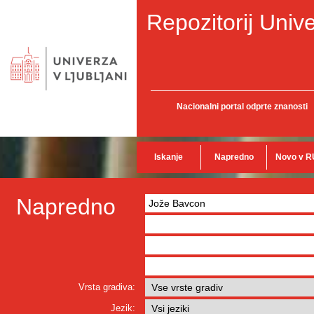
Repozitorij Unive
Nacionalni portal odprte znanosti
Iskanje
Napredno
Novo v R
Napredno
Vrsta gradiva:
Jezik: