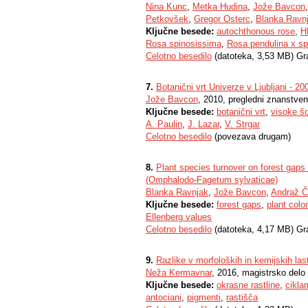
Nina Kunc
,
Metka Hudina
,
Jože Bavcon
Petkovšek
,
Gregor Osterc
,
Blanka Ravn
Ključne besede:
autochthonous rose
,
H
Rosa spinosissima
,
Rosa pendulina x sp
Celotno besedilo
(datoteka, 3,53 MB) Gr
7.
Botanični vrt Univerze v Ljubljani - 200
Jože Bavcon
, 2010, pregledni znanstven
Ključne besede:
botanični vrt
,
visoke šo
A. Paulin
,
J. Lazar
,
V. Strgar
Celotno besedilo
(povezava drugam)
8.
Plant species turnover on forest gaps a
(Omphalodo-Fagetum sylvaticae)
Blanka Ravnjak
,
Jože Bavcon
,
Andraž Č
Ključne besede:
forest gaps
,
plant colo
Ellenberg values
Celotno besedilo
(datoteka, 4,17 MB) Gr
9.
Razlike v morfoloških in kemijskih la
Neža Kermavnar
, 2016, magistrsko delo
Ključne besede:
okrasne rastline
,
cikla
antociani
,
pigmenti
,
rastišča