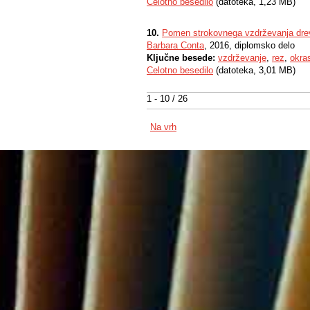
Celotno besedilo
(datoteka, 1,23 MB)
10.
Pomen strokovnega vzdrževanja dre
Barbara Conta
, 2016, diplomsko delo
Ključne besede:
vzdrževanje
,
rez
,
okra
Celotno besedilo
(datoteka, 3,01 MB)
1 - 10 / 26
Na vrh