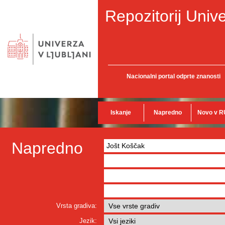
Repozitorij Unive
Nacionalni portal odprte znanosti
Iskanje
Napredno
Novo v R
Napredno
Vrsta gradiva:
Jezik: