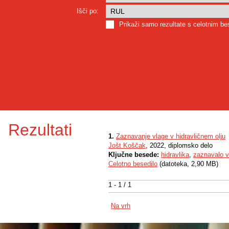
Išči po:
Prikaži samo rezultate s celotnim b
Rezultati
1.
Zaznavanje vlage v hidravličnem olju
Jošt Koščak
, 2022, diplomsko delo
Ključne besede:
hidravlika
,
zaznavalo v
Celotno besedilo
(datoteka, 2,90 MB)
1 - 1 / 1
Na vrh