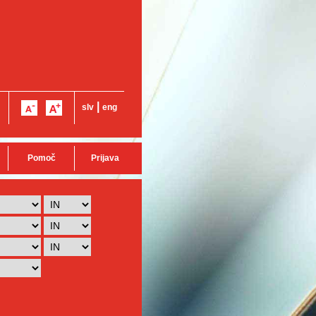
|
slv
eng
Pomoč
Prijava