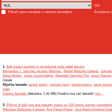
Išči
Prikaži samo rezultate s celotnim besedilom
Enostavno i
1.
Ball impact position in recreational male padel players
Bernardino J. Sánchez-Alcaraz Martínez
,
Rafael Martínez-Gallego
,
Salvado
Diego Muñoz
,
Javier Courel-Ibáñez
,
Alejandro Sánchez-Pay
,
Jesus Ramón-
članek
Ključne besede:
racket sports
,
overuse injury
,
biomechanics
,
game action
male
Celotno besedilo
(datoteka, 1,41 MB) Gradivo ima več datotek!
Več...
2.
Effects of ball type and maturity status on U10 tennis players competitio
Manrique Rodríguez-Campos
,
Ana Piquer-Piquer
,
José María Giménez-Egi