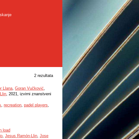
skanje
2 rezultata
r Llana
,
Goran Vučković
,
Llin
, 2021, izvirni znanstveni
s
,
recreation
,
padel players
,
n load
do
,
Jesus Ramón-Llin
,
Jose