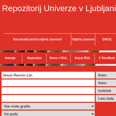
Repozitorij Univerze v Ljubljani
Nacionalni portal odprte znanosti
Odprta znanost
DiKUL
Iskanje
Napredno
Novo v RUL
Kaj je RUL
V številkah