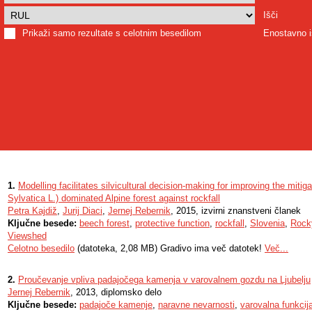
Išči
Prikaži samo rezultate s celotnim besedilom
Enostavno i
1.
Modelling facilitates silvicultural decision-making for improving the mitig
Sylvatica L.) dominated Alpine forest against rockfall
Petra Kajdiž
,
Jurij Diaci
,
Jernej Rebernik
, 2015, izvirni znanstveni članek
Ključne besede:
beech forest
,
protective function
,
rockfall
,
Slovenia
,
Rock
Viewshed
Celotno besedilo
(datoteka, 2,08 MB) Gradivo ima več datotek!
Več...
2.
Proučevanje vpliva padajočega kamenja v varovalnem gozdu na Ljubelju
Jernej Rebernik
, 2013, diplomsko delo
Ključne besede:
padajoče kamenje
,
naravne nevarnosti
,
varovalna funkcij