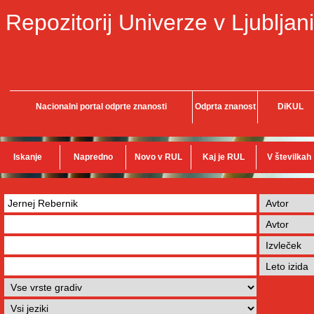
Repozitorij Univerze v Ljubljani
Nacionalni portal odprte znanosti
Odprta znanost
DiKUL
Iskanje
Napredno
Novo v RUL
Kaj je RUL
V številkah