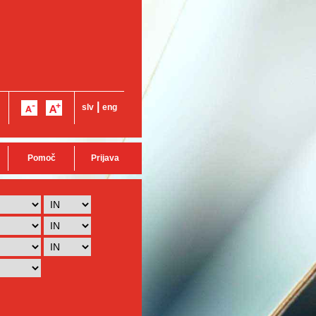
|
slv
eng
Pomoč
Prijava