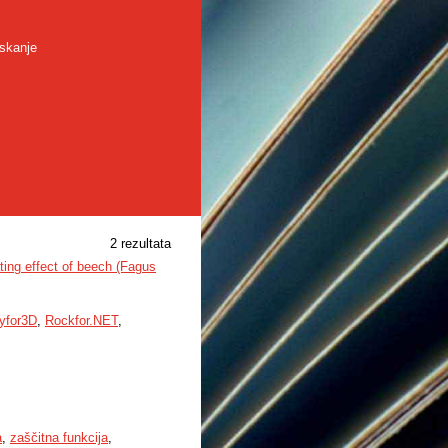
skanje
2 rezultata
ating effect of beech (Fagus
yfor3D
,
Rockfor.NET
,
a
,
zaščitna funkcija
,