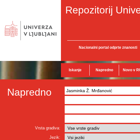
Repozitorij Unive
Nacionalni portal odprte znanosti
Iskanje
Napredno
Novo v R
Napredno
Vrsta gradiva:
Jezik: