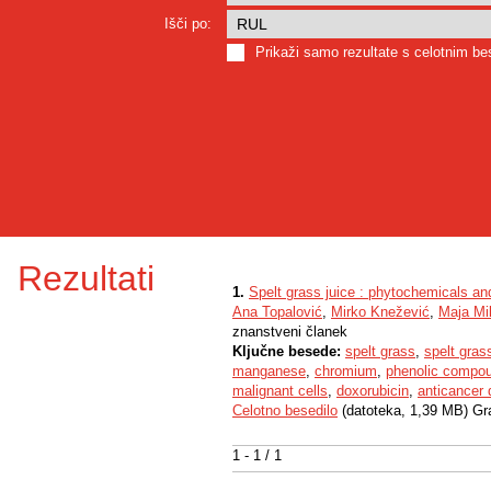
Išči po:
Prikaži samo rezultate s celotnim b
Rezultati
1.
Spelt grass juice : phytochemicals and 
Ana Topalović
,
Mirko Knežević
,
Maja Mi
znanstveni članek
Ključne besede:
spelt grass
,
spelt gras
manganese
,
chromium
,
phenolic compo
malignant cells
,
doxorubicin
,
anticancer 
Celotno besedilo
(datoteka, 1,39 MB) Gr
1 - 1 / 1