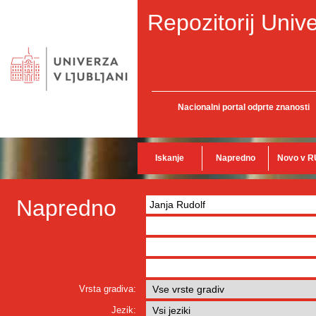
Repozitorij Unive
Nacionalni portal odprte znanosti
Iskanje
Napredno
Novo v R
Napredno
Vrsta gradiva:
Jezik: