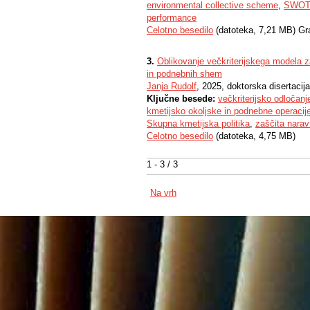
environmental collective scheme
,
SWOT 
performance
Celotno besedilo
(datoteka, 7,21 MB) Gr
3.
Oblikovanje večkriterijskega modela za
in podnebnih shem
Janja Rudolf
, 2025, doktorska disertacija
Ključne besede:
večkriterijsko odločanj
kmetijsko okoljske in podnebne operacij
Skupna kmetijska politika
,
zaščita narav
Celotno besedilo
(datoteka, 4,75 MB)
1 - 3 / 3
Na vrh