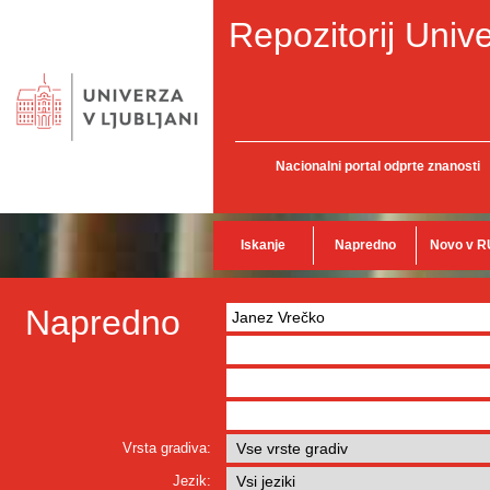
Repozitorij Unive
Nacionalni portal odprte znanosti
Iskanje
Napredno
Novo v R
Napredno
Vrsta gradiva:
Jezik: