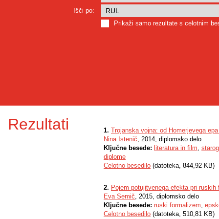
Išči po:
Prikaži samo rezultate s celotnim b
Rezultati
1.
Trojanska vojna: od Homerjevega epa
Nina Istenič
, 2014, diplomsko delo
Ključne besede:
literatura in film
,
starog
diplome
Celotno besedilo
(datoteka, 844,92 KB)
2.
Pojem potujitvenega efekta pri ruskih 
Eva Semič
, 2015, diplomsko delo
Ključne besede:
ruski formalizem
,
epsk
Celotno besedilo
(datoteka, 510,81 KB)