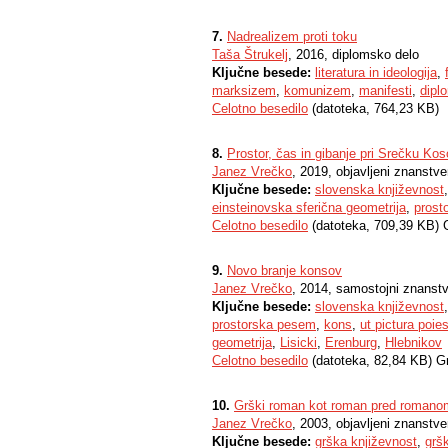
7.
Nadrealizem proti toku
Taša Štrukelj
, 2016, diplomsko delo
Ključne besede:
literatura in ideologija
,
marksizem
,
komunizem
,
manifesti
,
dipl
Celotno besedilo
(datoteka, 764,23 KB)
8.
Prostor, čas in gibanje pri Srečku Kos
Janez Vrečko
, 2019, objavljeni znanstv
Ključne besede:
slovenska književnost
einsteinovska sferična geometrija
,
prost
Celotno besedilo
(datoteka, 709,39 KB) 
9.
Novo branje konsov
Janez Vrečko
, 2014, samostojni znanstv
Ključne besede:
slovenska književnost
prostorska pesem
,
kons
,
ut pictura poies
geometrija
,
Lisicki
,
Erenburg
,
Hlebnikov
Celotno besedilo
(datoteka, 82,84 KB) G
10.
Grški roman kot roman pred romano
Janez Vrečko
, 2003, objavljeni znanstv
Ključne besede:
grška književnost
,
grš