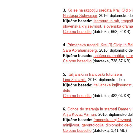
3.
Ko se na razpotju srečata Kralj Ojdip 
Nastasja Schweiger
, 2016, diplomsko de
Ključne besede:
literatura in mit
,
tragedi
slovenska književnost
,
slovenska drama
Celotno besedilo
(datoteka, 662,92 KB)
4.
Primerjava tragedij Kral [!] Ojdip in B
Sara Abrahamsberg
, 2016, diplomsko de
Ključne besede:
antična dramatika
,
sta
Celotno besedilo
(datoteka, 738,37 KB)
5.
Italijanski in francoski futurizem
Lina Zalaznik
, 2016, diplomsko delo
Ključne besede:
italijanska književnost
delo
Celotno besedilo
(datoteka, 482,04 KB)
6.
Odnos do staranja in starosti Dame v
Anja Kovač Ažman
, 2016, diplomsko de
Ključne besede:
francoska književnost
minljivost
,
gerontologija
,
diplomsko delo
Celotno besedilo
(datoteka, 1,41 MB)