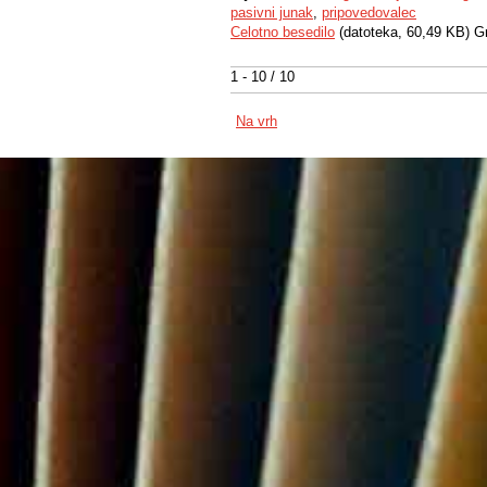
pasivni junak
,
pripovedovalec
Celotno besedilo
(datoteka, 60,49 KB) G
1 - 10 / 10
Na vrh