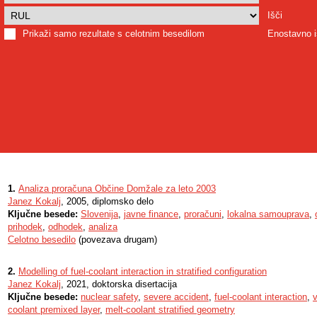
Išči
Prikaži samo rezultate s celotnim besedilom
Enostavno i
1.
Analiza proračuna Občine Domžale za leto 2003
Janez Kokalj
, 2005, diplomsko delo
Ključne besede:
Slovenija
,
javne finance
,
proračuni
,
lokalna samouprava
,
prihodek
,
odhodek
,
analiza
Celotno besedilo
(povezava drugam)
2.
Modelling of fuel-coolant interaction in stratified configuration
Janez Kokalj
, 2021, doktorska disertacija
Ključne besede:
nuclear safety
,
severe accident
,
fuel-coolant interaction
,
coolant premixed layer
,
melt-coolant stratified geometry