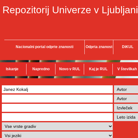
Repozitorij Univerze v Ljubljani
Nacionalni portal odprte znanosti
Odprta znanost
DiKUL
Iskanje
Napredno
Novo v RUL
Kaj je RUL
V številkah