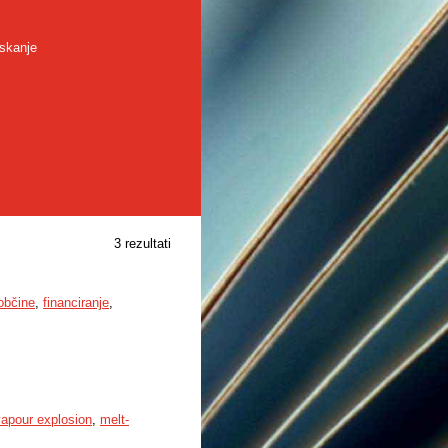
skanje
3 rezultati
občine
,
financiranje
,
vapour explosion
,
melt-