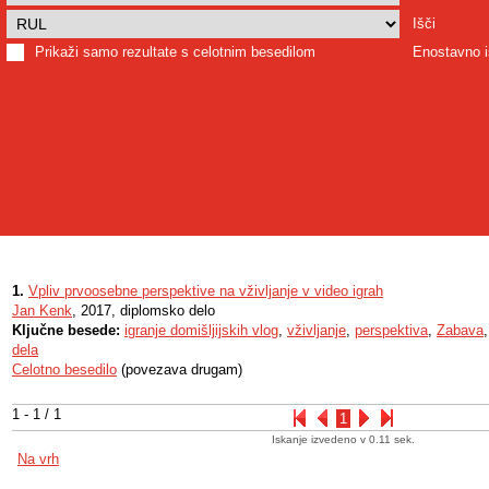
Išči
Prikaži samo rezultate s celotnim besedilom
Enostavno i
1.
Vpliv prvoosebne perspektive na vživljanje v video igrah
Jan Kenk
, 2017, diplomsko delo
Ključne besede:
igranje domišljijskih vlog
,
vživljanje
,
perspektiva
,
Zabava
dela
Celotno besedilo
(povezava drugam)
1 - 1 / 1
1
Iskanje izvedeno v 0.11 sek.
Na vrh