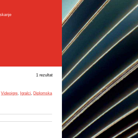
skanje
1 rezultat
,
Videoigre
,
Igralci
,
Diplomska