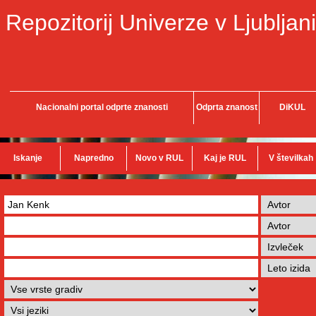
Repozitorij Univerze v Ljubljani
Nacionalni portal odprte znanosti
Odprta znanost
DiKUL
Iskanje
Napredno
Novo v RUL
Kaj je RUL
V številkah