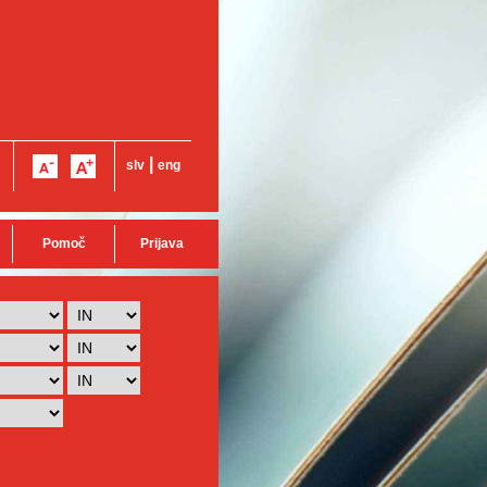
|
slv
eng
Pomoč
Prijava