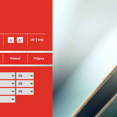
|
slv
eng
Pomoč
Prijava