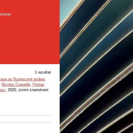
skanje
1 rezultat
erase as fluorescent probes
,
Nicolas Coquelle
,
Florian
bec
, 2020, izvirni znanstveni