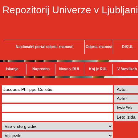
Repozitorij Univerze v Ljubljani
Nacionalni portal odprte znanosti
Odprta znanost
DiKUL
Iskanje
Napredno
Novo v RUL
Kaj je RUL
V številkah