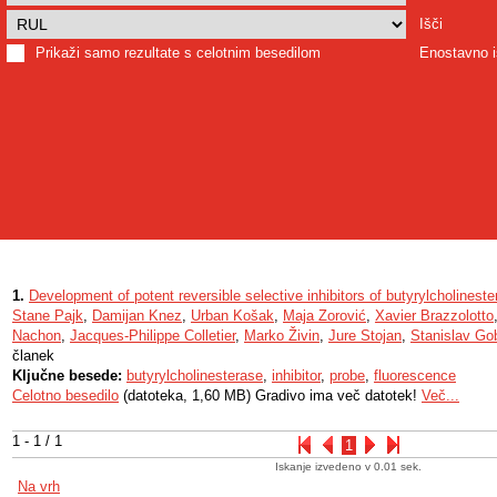
Išči
Prikaži samo rezultate s celotnim besedilom
Enostavno i
1.
Development of potent reversible selective inhibitors of butyrylcholinest
Stane Pajk
,
Damijan Knez
,
Urban Košak
,
Maja Zorović
,
Xavier Brazzolotto
Nachon
,
Jacques-Philippe Colletier
,
Marko Živin
,
Jure Stojan
,
Stanislav Go
članek
Ključne besede:
butyrylcholinesterase
,
inhibitor
,
probe
,
fluorescence
Celotno besedilo
(datoteka, 1,60 MB) Gradivo ima več datotek!
Več...
1 - 1 / 1
1
Iskanje izvedeno v 0.01 sek.
Na vrh