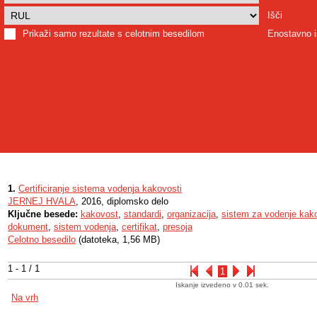
Išči
Prikaži samo rezultate s celotnim besedilom
Enostavno i
1.
Certificiranje sistema vodenja kakovosti
JERNEJ HVALA
, 2016, diplomsko delo
Ključne besede:
kakovost
,
standardi
,
organizacija
,
sistem za vodenje kak
dokument
,
sistem vodenja
,
certifikat
,
presoja
Celotno besedilo
(datoteka, 1,56 MB)
1 - 1 / 1
1
Iskanje izvedeno v 0.01 sek.
Na vrh