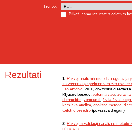
Išči po:
Prikaži samo rezultate s celotnim b
Rezultati
1.
Razvoj analiznih metod za ugotavljanje
za vrednotenje prehoda v mleko ovc ter 
Jan Antonić
, 2010, doktorska disertacija
Ključne besede:
veterinarstvo
,
zdravila
doramektin
,
verapamil
,
živila živalskega
kemijska analiza
,
analizne metode
,
diser
Celotno besedilo
(povezava drugam)
2.
Razvoj in validacija analizne metode z
učinkovin