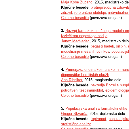
Maja Kobe Zupanc
, 2015, magistrsko de
Ključne besede:
protiepileptična zdravil
zdravil
,
referenčno obdobje
,
individualn
Celotno besedilo
(povezava drugam)
3.
Razvoj farmakokinetičnega modela enter
izvlečkom pegastega badlja
Janez Medvedec
, 2015, magistrsko delo
Ključne besede:
pegasti badelj
,
silibin
,
modeliranje mešanih učinkov
,
populacijs
Celotno besedilo
(povezava drugam)
4.
Primerjava encimskoimunske in imuno
diagnostike borelijskih okužb
Ana Ribnikar
, 2015, magistrsko delo
Ključne besede:
bakterija Borrelia burgd
potrditveni test imunoblot
,
epidemiologija
Celotno besedilo
(povezava drugam)
5.
Populacijska analiza farmakokinetike t
Gregor Skvarča
, 2015, diplomsko delo
Ključne besede:
topiramat
,
populacijsk
statistična analiza