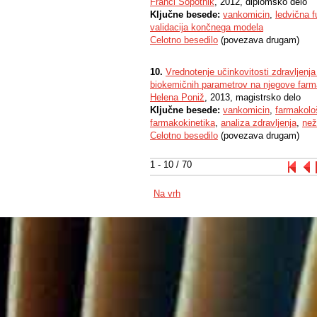
Franci Sopotnik
, 2012, diplomsko delo
Ključne besede:
vankomicin
,
ledvična f
validacija končnega modela
Celotno besedilo
(povezava drugam)
10.
Vrednotenje učinkovitosti zdravljen
biokemičnih parametrov na njegove farma
Helena Poniž
, 2013, magistrsko delo
Ključne besede:
vankomicin
,
farmakolo
farmakokinetika
,
analiza zdravljenja
,
než
Celotno besedilo
(povezava drugam)
1 - 10 / 70
Na vrh