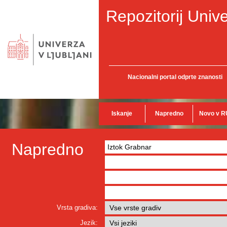
Repozitorij Unive
Nacionalni portal odprte znanosti
Iskanje
Napredno
Novo v R
Napredno
Vrsta gradiva:
Jezik: