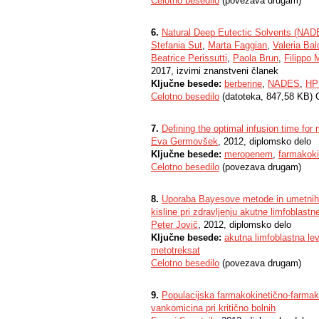
Celotno besedilo
(povezava drugam)
6.
Natural Deep Eutectic Solvents (NADE
Stefania Sut
,
Marta Faggian
,
Valeria Ba
Beatrice Perissutti
,
Paola Brun
,
Filippo 
2017, izvirni znanstveni članek
Ključne besede:
berberine
,
NADES
,
HP
Celotno besedilo
(datoteka, 847,58 KB) 
7.
Defining the optimal infusion time fo
Eva Germovšek
, 2012, diplomsko delo
Ključne besede:
meropenem
,
farmakoki
Celotno besedilo
(povezava drugam)
8.
Uporaba Bayesove metode in umetnih 
kisline pri zdravljenju akutne limfoblastn
Peter Jovič
, 2012, diplomsko delo
Ključne besede:
akutna limfoblastna le
metotreksat
Celotno besedilo
(povezava drugam)
9.
Populacijska farmakokinetično-farmak
vankomicina pri kritično bolnih