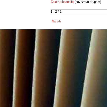
Celotno besedilo
(povezava drugam)
1 - 2 / 2
Na vrh