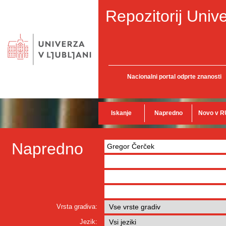
Repozitorij Unive
Nacionalni portal odprte znanosti
Iskanje
Napredno
Novo v R
Napredno
Vrsta gradiva:
Jezik: