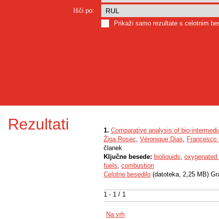
Išči po:
Prikaži samo rezultate s celotnim b
Rezultati
1.
Comparative analysis of bio-intermedi
Žiga Rosec
,
Véronique Dias
,
Francesco 
članek
Ključne besede:
bioliquids
,
oxygenated 
fuels
,
combustion
Celotno besedilo
(datoteka, 2,25 MB) Gr
1 - 1 / 1
Na vrh