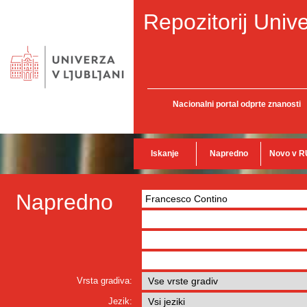
Repozitorij Unive
Nacionalni portal odprte znanosti
Iskanje
Napredno
Novo v R
Napredno
Vrsta gradiva:
Jezik: