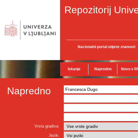
Repozitorij Unive
Nacionalni portal odprte znanosti
Iskanje
Napredno
Novo v R
Napredno
Vrsta gradiva:
Jezik: