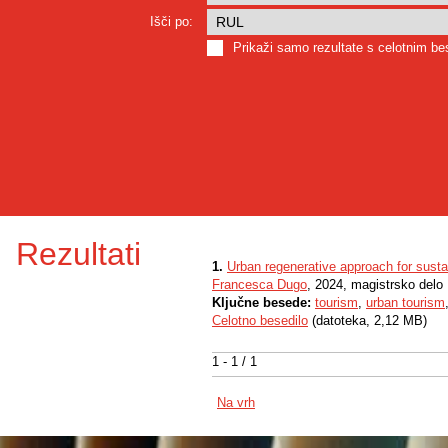
Išči po:
Prikaži samo rezultate s celotnim b
Rezultati
1.
Urban regenerative approach for sust
Francesca Dugo
, 2024, magistrsko delo
Ključne besede:
tourism
,
urban tourism
Celotno besedilo
(datoteka, 2,12 MB)
1 - 1 / 1
Na vrh