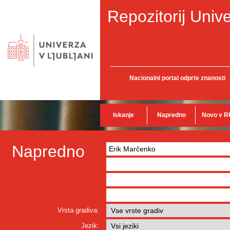
Repozitorij Unive
Nacionalni portal odprte znanosti
Iskanje
Napredno
Novo v R
Napredno
Vrsta gradiva:
Jezik: