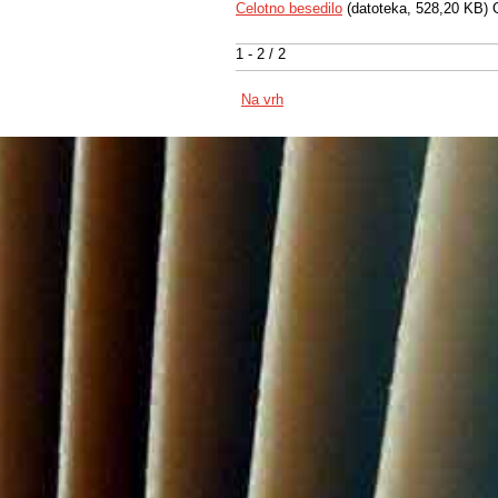
Celotno besedilo
(datoteka, 528,20 KB) 
1 - 2 / 2
Na vrh