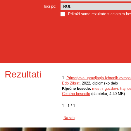
Išči po:
Prikaži samo rezultate s celotnim b
Rezultati
1.
Primerjava upravljanja izbranih evrop
Edo Žibrat
, 2022, diplomsko delo
Ključne besede:
mestni gozdovi
,
trajno
Celotno besedilo
(datoteka, 4,40 MB)
1 - 1 / 1
Na vrh