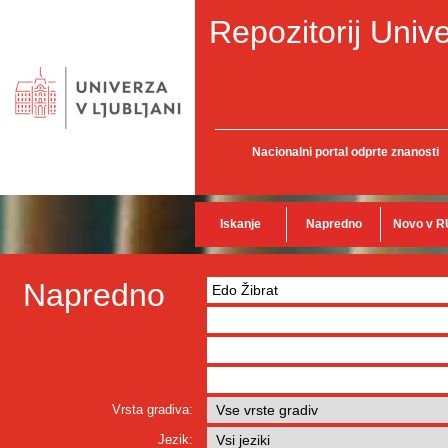
Repozitorij Unive
Nacionalni portal odprte znanosti
Iskanje
Napredno
Novo v R
Napredno
Vrsta gradiva:
Jezik: