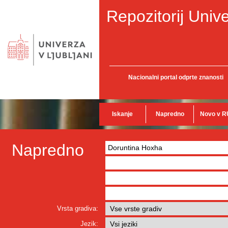
Repozitorij Unive
Nacionalni portal odprte znanosti
Iskanje
Napredno
Novo v R
Napredno
Vrsta gradiva:
Jezik: