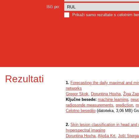
Išči po:
Prikaži samo rezultate s celotnim b
Rezultati
1.
Forecasting the daily maximal and mi
networks
Gregor Skok
,
Doruntina Hoxha
,
Žiga Zap
Ključne besede:
machine learning
,
neur
radiosonde measurements
,
prediction
,
m
Celotno besedilo
(datoteka, 3,06 MB) Gr
2.
Skin lesion classification in head an
hyperspectral imaging
Doruntina Hoxha
,
Aljoša Krt
,
Jošt Sterga