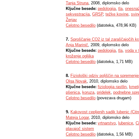
Tanja Struna
, 2008, diplomsko delo
Ključne besede:
pedologija
,
tla
,
onesnaž
sekvestracija
,
GRSP
,
težke kovine
,
svin
Žerjav
Celotno besedilo
(datoteka, 478,96 KB)
7.
Sproščanje CO2 iz tal zaraščajočih k
Anja Marinič
, 2009, diplomsko delo
Ključne besede:
pedologija
,
tla
,
voda v 
kroženje ogljika
Celotno besedilo
(datoteka, 1,71 MB)
8.
Fiziološki odziv poljščin na spremenj
Olga Novak
, 2010, diplomsko delo
Ključne besede:
fiziologija rastlin
,
kmeti
pšenica
,
koruza
,
pridelek
,
podnebne sp
Celotno besedilo
(povezava drugam)
9.
Kakovost cepljenih sadik lubenic (Cit
Mateja Logar
, 2010, diplomsko delo
Ključne besede:
vrtnarstvo
,
lubenice
,
Ci
plavajoč sistem
Celotno besedilo
(datoteka, 1,56 MB)