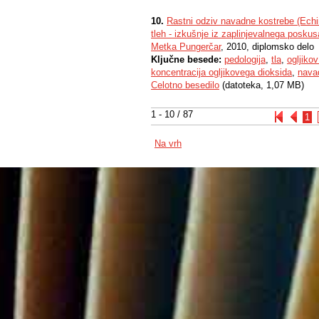
10.
Rastni odziv navadne kostrebe (Echi
tleh - izkušnje iz zaplinjevalnega poskus
Metka Pungerčar
, 2010, diplomsko delo
Ključne besede:
pedologija
,
tla
,
ogljikov
koncentracija ogljikovega dioksida
,
nava
Celotno besedilo
(datoteka, 1,07 MB)
1 - 10 / 87
1
Na vrh