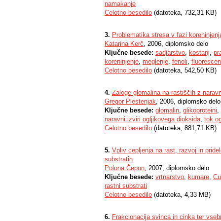
namakanje
Celotno besedilo
(datoteka, 732,31 KB)
3.
Problematika stresa v fazi koreninjen
Katarina Kerč
, 2006, diplomsko delo
Ključne besede:
sadjarstvo
,
kostanj
,
pr
koreninjenje
,
meglenje
,
fenoli
,
fluorescen
Celotno besedilo
(datoteka, 542,50 KB)
4.
Zaloge glomalina na rastiščih z nara
Gregor Plestenjak
, 2006, diplomsko delo
Ključne besede:
glomalin
,
glikoproteini
,
naravni izviri ogljikovega dioksida
,
tok og
Celotno besedilo
(datoteka, 881,71 KB)
5.
Vpliv cepljenja na rast, razvoj in prid
substratih
Polona Čepon
, 2007, diplomsko delo
Ključne besede:
vrtnarstvo
,
kumare
,
Cu
rastni substrati
Celotno besedilo
(datoteka, 4,33 MB)
6.
Frakcionacija svinca in cinka ter vseb