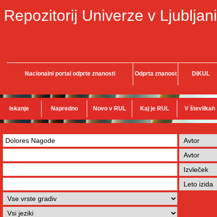
Repozitorij Univerze v Ljubljani
Nacionalni portal odprte znanosti
Odprta znanost
DiKUL
Iskanje
Napredno
Novo v RUL
Kaj je RUL
V številkah