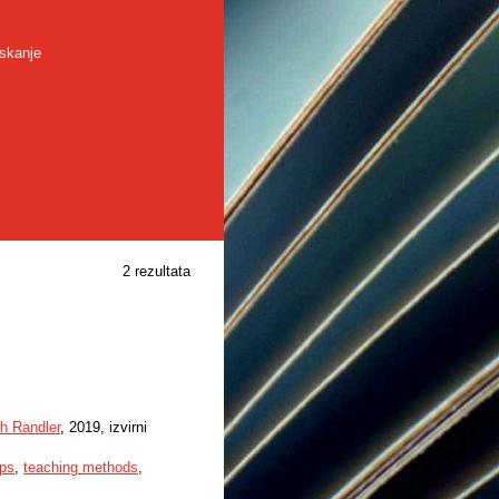
skanje
2 rezultata
h Randler
, 2019, izvirni
ops
,
teaching methods
,