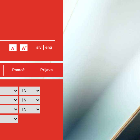
|
slv
eng
Pomoč
Prijava