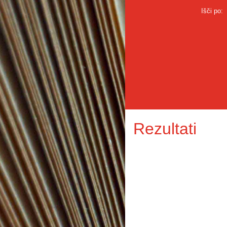
Išči po:
Rezultati