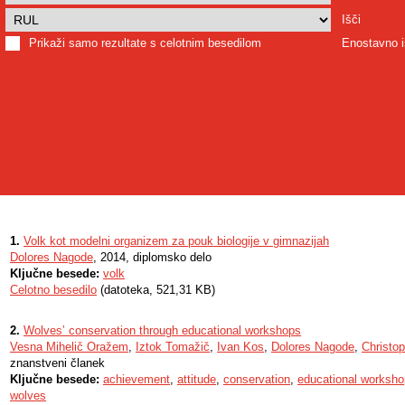
Išči
Prikaži samo rezultate s celotnim besedilom
Enostavno i
1.
Volk kot modelni organizem za pouk biologije v gimnazijah
Dolores Nagode
, 2014, diplomsko delo
Ključne besede:
volk
Celotno besedilo
(datoteka, 521,31 KB)
2.
Wolvesʼ conservation through educational workshops
Vesna Mihelič Oražem
,
Iztok Tomažič
,
Ivan Kos
,
Dolores Nagode
,
Christop
znanstveni članek
Ključne besede:
achievement
,
attitude
,
conservation
,
educational worksh
wolves