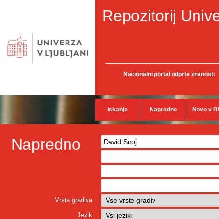
Repozitorij Unive
Nacionalni portal odprte znanosti
Iskanje
Napredno
Novo v R
Napredno
Vrsta gradiva:
Jezik: