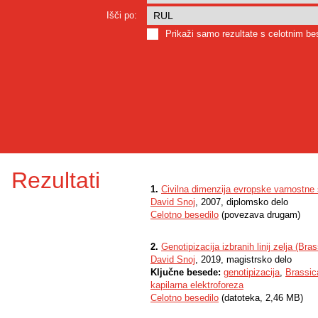
Išči po:
Prikaži samo rezultate s celotnim b
Rezultati
1.
Civilna dimenzija evropske varnostne s
David Snoj
, 2007, diplomsko delo
Celotno besedilo
(povezava drugam)
2.
Genotipizacija izbranih linij zelja (Bra
David Snoj
, 2019, magistrsko delo
Ključne besede:
genotipizacija
,
Brassic
kapilarna elektroforeza
Celotno besedilo
(datoteka, 2,46 MB)