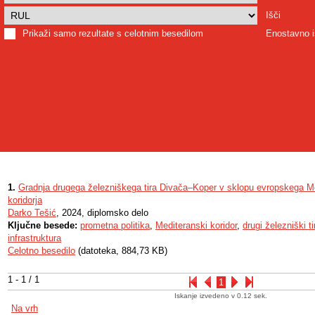
Išči
Prikaži samo rezultate s celotnim besedilom
Enostavno i
1.
Gradnja drugega železniškega tira Divača–Koper v sklopu evropskega M
koridorja
Darko Tešić
, 2024, diplomsko delo
Ključne besede:
prometna politika
,
Mediteranski koridor
,
drugi železniški ti
infrastruktura
Celotno besedilo
(datoteka, 884,73 KB)
1 - 1 / 1
1
Iskanje izvedeno v 0.12 sek.
Na vrh