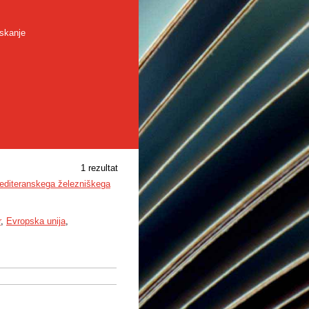
skanje
1 rezultat
editeranskega železniškega
r
,
Evropska unija
,