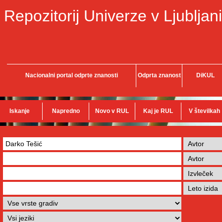
Repozitorij Univerze v Ljubljani
Nacionalni portal odprte znanosti
Odprta znanost
DiKUL
Iskanje
Napredno
Novo v RUL
Kaj je RUL
V številkah