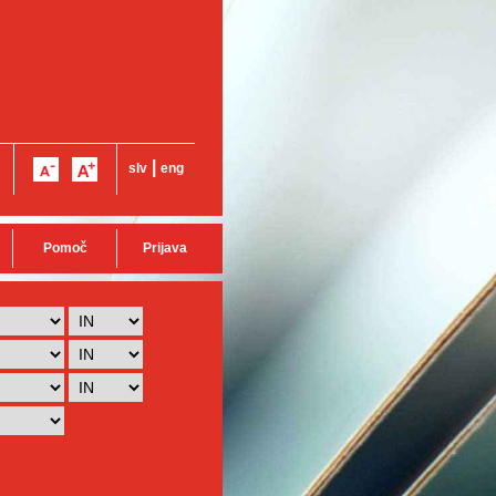
|
slv
eng
Pomoč
Prijava