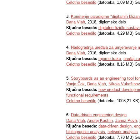
Celotno besedilo
(datoteka, 1,09 MB) Gr
3.
Korištenje paradigme "digitalnih bliza
Daria Vlah
, 2018, diplomsko delo
Ključne besede:
digitalno-fizički sustavi
Celotno besedilo
(datoteka, 4,29 MB) Gr
4.
Nadogradnja uređaja za umjeravanje m
Daria Vlah
, 2016, diplomsko delo
Ključne besede:
mjerne trake
,
uređaj za
Celotno besedilo
(datoteka, 8,16 MB) Gr
5.
Storyboards as an engineering tool for
Vanja Čok
,
Daria Vlah
,
Nikola Vukašinov
Ključne besede:
new product developm
functional requirements
Celotno besedilo
(datoteka, 1008,21 KB)
6.
Data-driven engineering design
Daria Vlah
,
Andrej Kastrin
,
Janez Povh
,
Ključne besede:
data-driven design
,
eng
bibliographic analysis
,
network analysis
Celotno besedilo
(datoteka, 7,78 MB) Gr