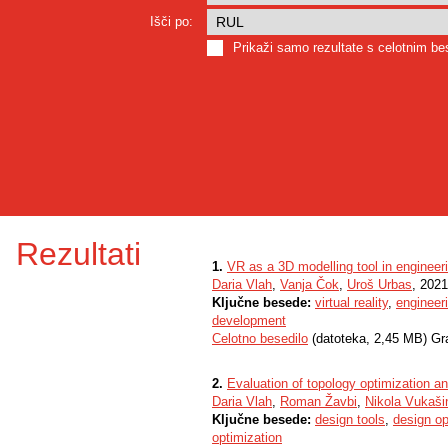
Išči po:
Prikaži samo rezultate s celotnim b
Rezultati
1.
VR as a 3D modelling tool in engineer
Daria Vlah
,
Vanja Čok
,
Uroš Urbas
, 2021
Ključne besede:
virtual reality
,
engineer
development
Celotno besedilo
(datoteka, 2,45 MB) Gr
2.
Evaluation of topology optimization a
Daria Vlah
,
Roman Žavbi
,
Nikola Vukaši
Ključne besede:
design tools
,
design op
optimization