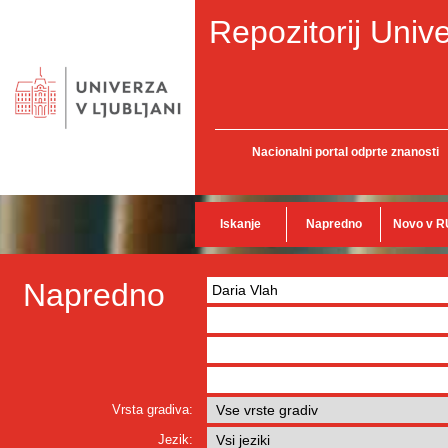
Repozitorij Unive
Nacionalni portal odprte znanosti
Iskanje
Napredno
Novo v R
Napredno
Vrsta gradiva:
Jezik: