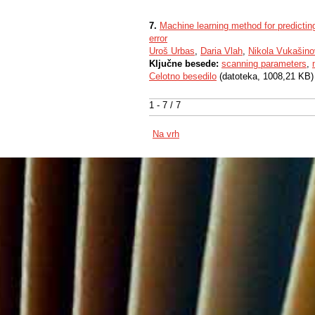
7.
Machine learning method for predicti
error
Uroš Urbas
,
Daria Vlah
,
Nikola Vukašino
Ključne besede:
scanning parameters
,
Celotno besedilo
(datoteka, 1008,21 KB)
1 - 7 / 7
Na vrh