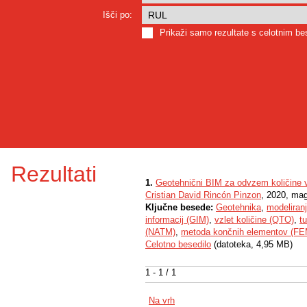
Išči po:
Prikaži samo rezultate s celotnim b
Rezultati
1.
Geotehnični BIM za odvzem količine v 
Cristian David Rincón Pinzon
, 2020, mag
Ključne besede:
Geotehnika
,
modeliranj
informacij (GIM)
,
vzlet količine (QTO)
,
tu
(NATM)
,
metoda končnih elementov (FE
Celotno besedilo
(datoteka, 4,95 MB)
1 - 1 / 1
Na vrh