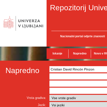
Repozitorij Unive
Nacionalni portal odprte znanosti
Iskanje
Napredno
Novo v R
Napredno
Vrsta gradiva:
Jezik: