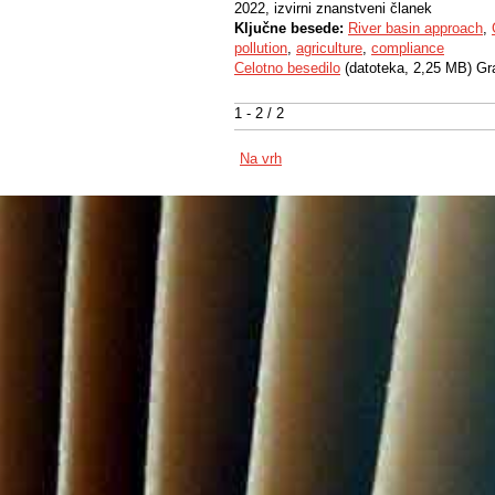
2022, izvirni znanstveni članek
Ključne besede:
River basin approach
,
pollution
,
agriculture
,
compliance
Celotno besedilo
(datoteka, 2,25 MB) Gr
1 - 2 / 2
Na vrh