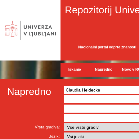
Repozitorij Unive
Nacionalni portal odprte znanosti
Iskanje
Napredno
Novo v R
Napredno
Vrsta gradiva:
Jezik: