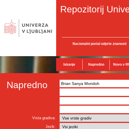
Repozitorij Unive
Nacionalni portal odprte znanosti
Iskanje
Napredno
Novo v R
Napredno
Vrsta gradiva:
Jezik: