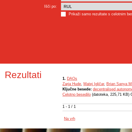
Išči po:
Prikaži samo rezultate s celotnim b
Rezultati
1.
DAOs
Zarja Hude
,
Matej Igličar
,
Brian Sanya 
Ključne besede:
decentralised autonom
Celotno besedilo
(datoteka, 225,71 KB) 
1 - 1 / 1
Na vrh