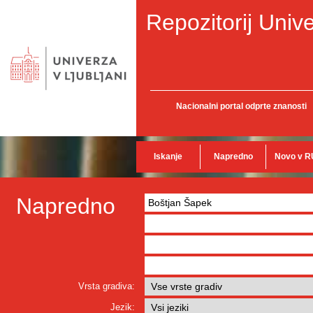
Repozitorij Unive
Nacionalni portal odprte znanosti
Iskanje
Napredno
Novo v R
Napredno
Vrsta gradiva:
Jezik: