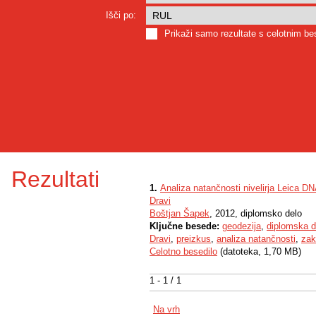
Išči po:
Prikaži samo rezultate s celotnim b
Rezultati
1.
Analiza natančnosti nivelirja Leica D
Dravi
Boštjan Šapek
, 2012, diplomsko delo
Ključne besede:
geodezija
,
diplomska d
Dravi
,
preizkus
,
analiza natančnosti
,
zak
Celotno besedilo
(datoteka, 1,70 MB)
1 - 1 / 1
Na vrh