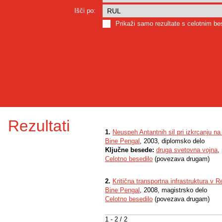
Išči po:
Prikaži samo rezultate s celotnim b
Rezultati
1.
Neuspeh Antantnih sil pri izkrcanju na 
Bine Pengal
, 2003, diplomsko delo
Ključne besede:
druga svetovna vojna
,
Celotno besedilo
(povezava drugam)
2.
Kritična transportna infrastruktura v Re
Bine Pengal
, 2008, magistrsko delo
Celotno besedilo
(povezava drugam)
1 - 2 / 2