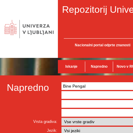
Repozitorij Unive
Nacionalni portal odprte znanosti
Iskanje
Napredno
Novo v R
Napredno
Vrsta gradiva:
Jezik: