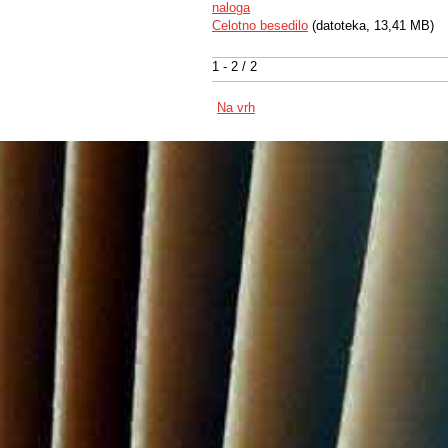
naloga
Celotno besedilo
(datoteka, 13,41 MB)
1 - 2 / 2
Na vrh