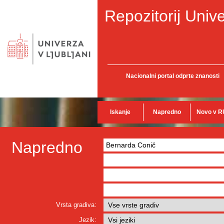
Repozitorij Unive
Nacionalni portal odprte znanosti
Iskanje
Napredno
Novo v R
Napredno
Vrsta gradiva:
Jezik: